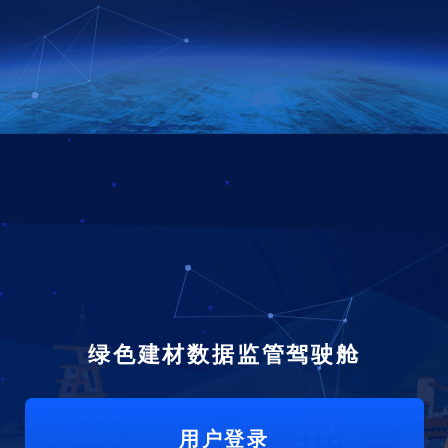
绿色建材数据监管驾驶舱
用户登录