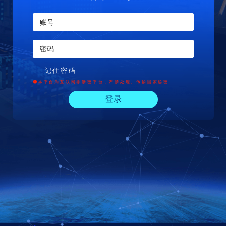
记住密码
本平台为互联网非涉密平台，严禁处理、传输国家秘密
登录